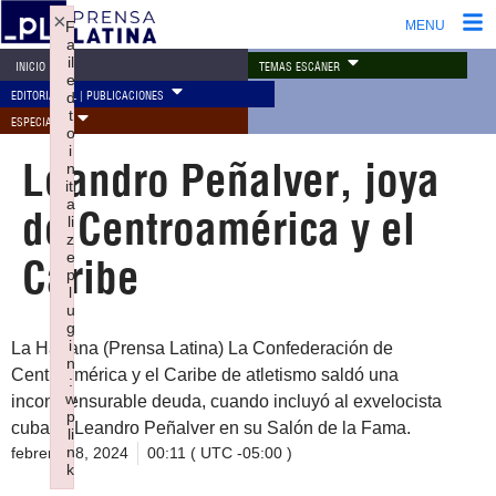
×
F
MENU
a
il
TEMAS ESCÁNER
INICIO
e
EDITORIAL PL | PUBLICACIONES
d
t
ESPECIALES
o
i
Leandro Peñalver, joya
n
iti
a
de Centroamérica y el
li
z
e
Caribe
p
l
u
g
i
La Habana (Prensa Latina) La Confederación de
n
Centroamérica y el Caribe de atletismo saldó una
:
w
inconmensurable deuda, cuando incluyó al exvelocista
p
cubano Leandro Peñalver en su Salón de la Fama.
li
n
febrero 28, 2024
00:11 ( UTC -05:00 )
k
Failed to initialize plugin: wplink