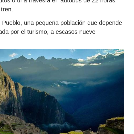
nutos o una travesía en autobús de 22 horas,
tren.
hu Pueblo, una pequeña población que depende
ada por el turismo, a escasos nueve