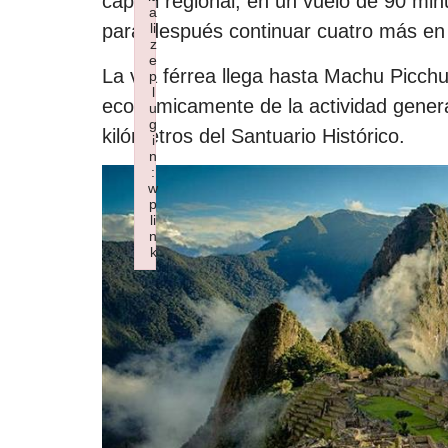
capital regional, en un vuelo de 90 mi
a
li
para después continuar cuatro más en 
z
e
La vía férrea llega hasta Machu Picc
p
l
económicamente de la actividad gener
u
g
kilómetros del Santuario Histórico.
i
n
:
w
p
li
n
k
Failed to initialize plugin: wplink