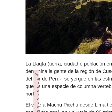
La Llaqta (tierra, ciudad o población
denomina la gente de la región de Cusc
×
F
del sur de Perú-, se yergue en las est
a
il
que es una especie de columna vertebr
e
d
norte.
t
o
i
El viaje a Machu Picchu desde Lima ti
n
iti