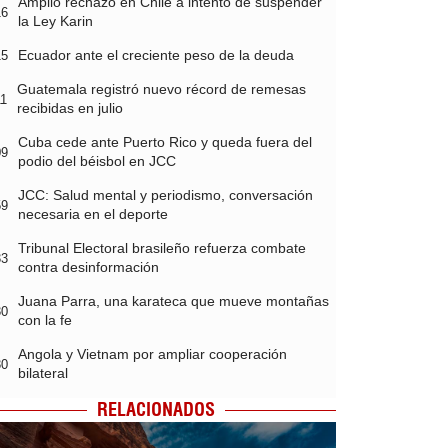
Amplio rechazo en Chile a intento de suspender
16
la Ley Karin
Ecuador ante el creciente peso de la deuda
15
Guatemala registró nuevo récord de remesas
11
recibidas en julio
Cuba cede ante Puerto Rico y queda fuera del
09
podio del béisbol en JCC
JCC: Salud mental y periodismo, conversación
59
necesaria en el deporte
Tribunal Electoral brasileño refuerza combate
33
contra desinformación
Juana Parra, una karateca que mueve montañas
30
con la fe
Angola y Vietnam por ampliar cooperación
30
bilateral
RELACIONADOS