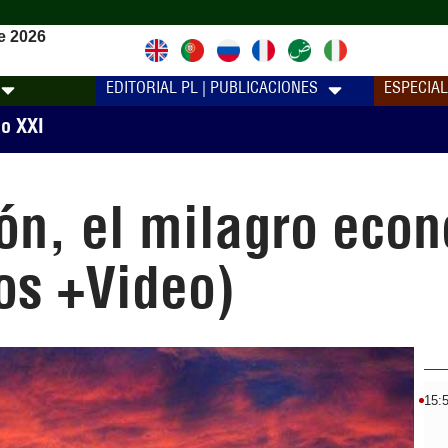
e 2026
EDITORIAL PL | PUBLICACIONES
ESPECIA
lo XXI
n, el milagro econ
os +Video)
15: