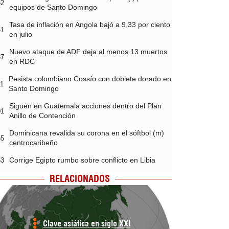
52
equipos de Santo Domingo
Tasa de inflación en Angola bajó a 9,33 por ciento
51
en julio
Nuevo ataque de ADF deja al menos 13 muertos
37
en RDC
Pesista colombiano Cossío con doblete dorado en
11
Santo Domingo
Siguen en Guatemala acciones dentro del Plan
01
Anillo de Contención
Dominicana revalida su corona en el sóftbol (m)
55
centrocaribeño
Corrige Egipto rumbo sobre conflicto en Libia
53
RELACIONADOS
Clave asiática en siglo XXI