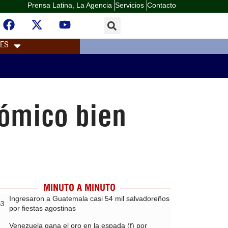
Prensa Latina, La Agencia
Servicios
Contacto
LES
ómico bien
MINUTO A MINUTO
Ingresaron a Guatemala casi 54 mil salvadoreños
53
por fiestas agostinas
Venezuela gana el oro en la espada (f) por