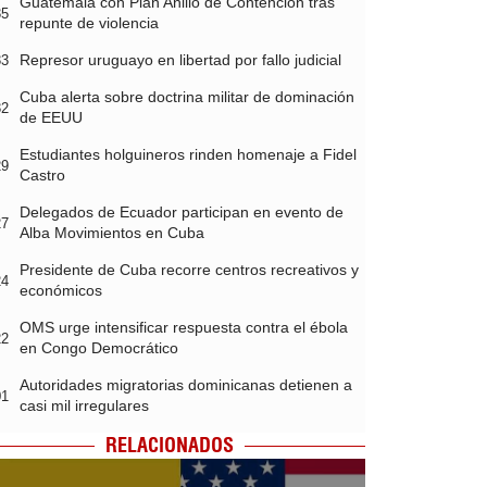
Guatemala con Plan Anillo de Contención tras
35
repunte de violencia
Represor uruguayo en libertad por fallo judicial
33
Cuba alerta sobre doctrina militar de dominación
32
de EEUU
Estudiantes holguineros rinden homenaje a Fidel
29
Castro
Delegados de Ecuador participan en evento de
27
Alba Movimientos en Cuba
Presidente de Cuba recorre centros recreativos y
24
económicos
OMS urge intensificar respuesta contra el ébola
22
en Congo Democrático
Autoridades migratorias dominicanas detienen a
01
casi mil irregulares
RELACIONADOS