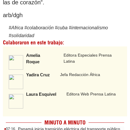
las de corazón”.
arb/dgh
#
Africa
#
colaboración
#
cuba
#
internacionalismo
#
solidaridad
Colaboraron en este trabajo:
Amelia
Editora Especiales Prensa
Latina
Roque
Yadira Cruz
Jefa Redacción África
Laura Esquivel
Editora Web Prensa Latina
MINUTO A MINUTO
Panamá inicia transición eléctrica del transporte público
07:16