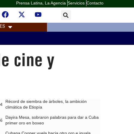
Prensa Latina, La Agencia
Servicios
Contacto
LES
e cine y
Récord de siembra de árboles, la ambición
04
climática de Etiopía
Dayira Mesa, sobraron palabras para dar a Cuba
56
primer oro en boxeo
Cubana Cooper vuela hacia otro oro e iguala