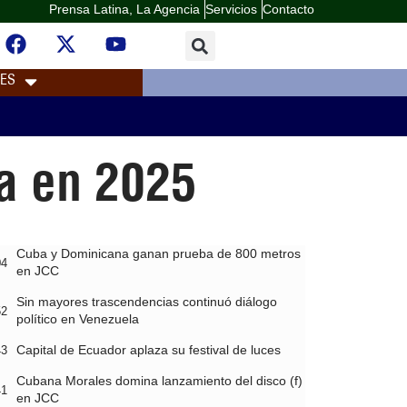
Prensa Latina, La Agencia
Servicios
Contacto
LES
a en 2025
Cuba y Dominicana ganan prueba de 800 metros
04
en JCC
Sin mayores trascendencias continuó diálogo
52
político en Venezuela
Capital de Ecuador aplaza su festival de luces
43
Cubana Morales domina lanzamiento del disco (f)
41
en JCC