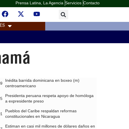
Prensa Latina, La Agencia
Servicios
Contacto
LES
anamá
Inédita barrida dominicana en boxeo (m)
39
centroamericano
Presidenta peruana respeta apoyo de homóloga
25
a expresidente preso
Pueblos del Caribe respaldan reformas
01
constitucionales en Nicaragua
Estiman en casi mil millones de dólares daños en