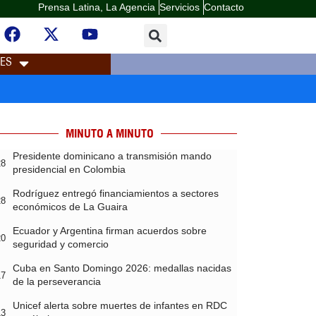
Prensa Latina, La Agencia
Servicios
Contacto
LES
MINUTO A MINUTO
Presidente dominicano a transmisión mando
28
presidencial en Colombia
Rodríguez entregó financiamientos a sectores
28
económicos de La Guaira
Ecuador y Argentina firman acuerdos sobre
20
seguridad y comercio
Cuba en Santo Domingo 2026: medallas nacidas
17
de la perseverancia
Unicef alerta sobre muertes de infantes en RDC
13