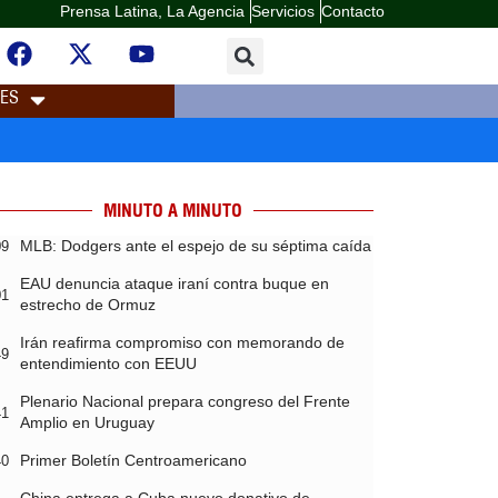
Prensa Latina, La Agencia
Servicios
Contacto
LES
MINUTO A MINUTO
MLB: Dodgers ante el espejo de su séptima caída
09
EAU denuncia ataque iraní contra buque en
01
estrecho de Ormuz
Irán reafirma compromiso con memorando de
49
entendimiento con EEUU
Plenario Nacional prepara congreso del Frente
41
Amplio en Uruguay
Primer Boletín Centroamericano
40