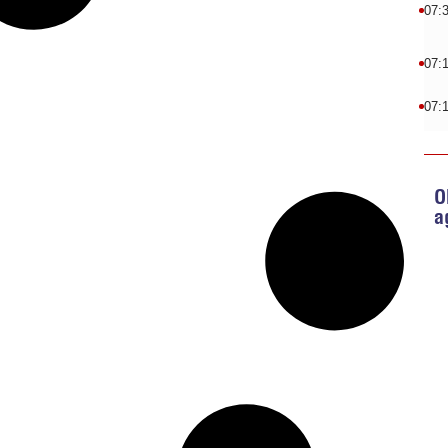
07:
07:
07:
O
a