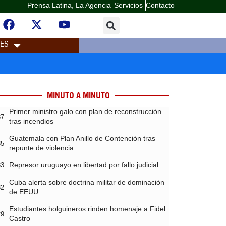
Prensa Latina, La Agencia
Servicios
Contacto
LES
MINUTO A MINUTO
Primer ministro galo con plan de reconstrucción
37
tras incendios
Guatemala con Plan Anillo de Contención tras
35
repunte de violencia
Represor uruguayo en libertad por fallo judicial
33
Cuba alerta sobre doctrina militar de dominación
32
de EEUU
Estudiantes holguineros rinden homenaje a Fidel
29
Castro