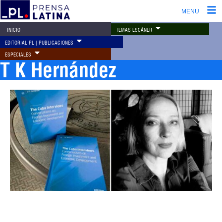
MENU
TEMAS ESCÁNER
INICIO
EDITORIAL PL | PUBLICACIONES
ESPECIALES
T K Hernández