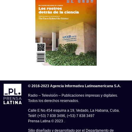
© 2016-2023 Agencia Informativa Latinoamericana S.A.
Radio – Televisión – Publicaciones impresas y digitales.
Todos los derechos reservados.
Calle E No.454 esquina a 19, Vedado, La Habana, Cuba.
Teléf: (+53) 7 838 3496, (+53) 7 838 3497
Prensa Latina © 2023 .
Sitio diseñado y desarrollado por el Departamento de