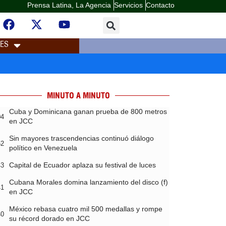
Prensa Latina, La Agencia
Servicios
Contacto
LES
MINUTO A MINUTO
Cuba y Dominicana ganan prueba de 800 metros
04
en JCC
Sin mayores trascendencias continuó diálogo
52
político en Venezuela
Capital de Ecuador aplaza su festival de luces
43
Cubana Morales domina lanzamiento del disco (f)
41
en JCC
México rebasa cuatro mil 500 medallas y rompe
40
su récord dorado en JCC