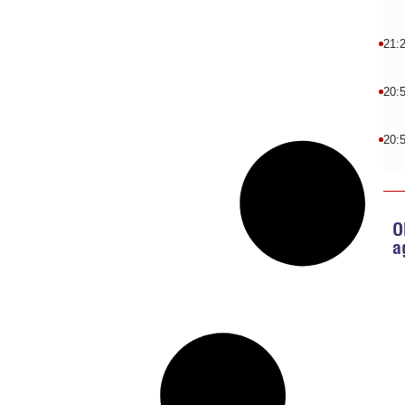
21:
20:
20:
O
a