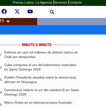
Prensa Latina, La Agencia
Servicios
Contacto
LES
MINUTO A MINUTO
Estiman en casi mil millones de dólares daños en
37
Chile por temporales
Cuba conquista el oro del balonmano masculino
52
en Santo Domingo 2026
Pueblo Presidente decidirá sobre la democracia,
35
afirman en Nicaragua
Dominicana retiene el oro del voleibol (f) en Santo
26
Domingo 2026
Marco Rubio es un latinoamericano frustrado,
25