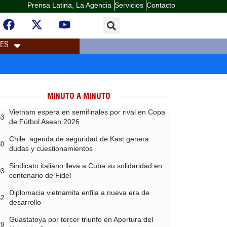
Prensa Latina, La Agencia
Servicios
Contacto
LES
MINUTO A MINUTO
Vietnam espera en semifinales por rival en Copa
53
de Fútbol Asean 2026
Chile: agenda de seguridad de Kast genera
30
dudas y cuestionamientos
Sindicato italiano lleva a Cuba su solidaridad en
03
centenario de Fidel
Diplomacia vietnamita enfila a nueva era de
52
desarrollo
Guastatoya por tercer triunfo en Apertura del
29