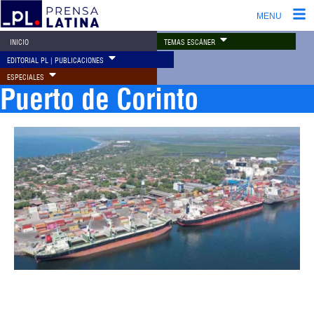
MENU
TEMAS ESCÁNER
INICIO
EDITORIAL PL | PUBLICACIONES
ESPECIALES
Puerto de Corinto