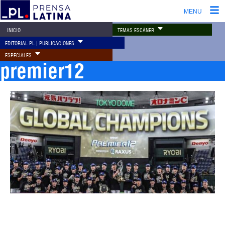
MENU
TEMAS ESCÁNER
INICIO
EDITORIAL PL | PUBLICACIONES
ESPECIALES
premier12