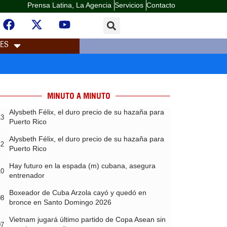
Prensa Latina, La Agencia
Servicios
Contacto
LES
MINUTO A MINUTO
Alysbeth Félix, el duro precio de su hazaña para
13
Puerto Rico
Alysbeth Félix, el duro precio de su hazaña para
12
Puerto Rico
Hay futuro en la espada (m) cubana, asegura
10
entrenador
Boxeador de Cuba Arzola cayó y quedó en
08
bronce en Santo Domingo 2026
Vietnam jugará último partido de Copa Asean sin
07