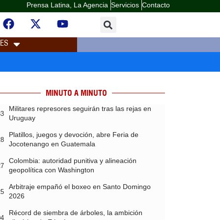
Prensa Latina, La Agencia
Servicios
Contacto
LES
MINUTO A MINUTO
Militares represores seguirán tras las rejas en
33
Uruguay
Platillos, juegos y devoción, abre Feria de
28
Jocotenango en Guatemala
Colombia: autoridad punitiva y alineación
27
geopolítica con Washington
Arbitraje empañó el boxeo en Santo Domingo
25
2026
Récord de siembra de árboles, la ambición
04