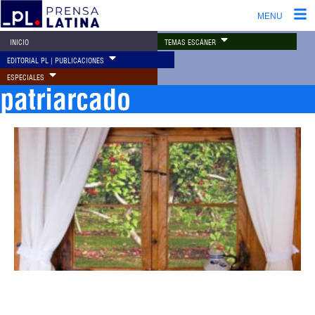
MENU
TEMAS ESCÁNER
INICIO
EDITORIAL PL | PUBLICACIONES
ESPECIALES
patriarcado