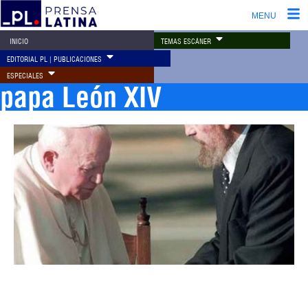
MENU
TEMAS ESCÁNER
INICIO
EDITORIAL PL | PUBLICACIONES
ESPECIALES
papa León XIV