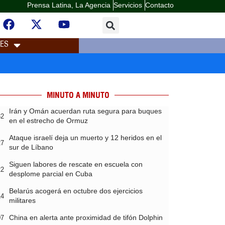
Prensa Latina, La Agencia
Servicios
Contacto
LES
MINUTO A MINUTO
Irán y Omán acuerdan ruta segura para buques
32
en el estrecho de Ormuz
Ataque israelí deja un muerto y 12 heridos en el
27
sur de Líbano
Siguen labores de rescate en escuela con
22
desplome parcial en Cuba
Belarús acogerá en octubre dos ejercicios
14
militares
China en alerta ante proximidad de tifón Dolphin
07