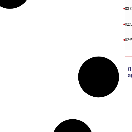
03:
02:
02:
O
a