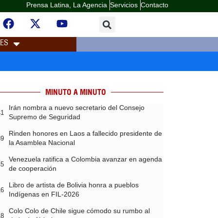
Prensa Latina, La Agencia
Servicios
Contacto
LES
MINUTO A MINUTO
Irán nombra a nuevo secretario del Consejo
41
Supremo de Seguridad
Rinden honores en Laos a fallecido presidente de
39
la Asamblea Nacional
Venezuela ratifica a Colombia avanzar en agenda
45
de cooperación
Libro de artista de Bolivia honra a pueblos
16
Indígenas en FIL-2026
Colo Colo de Chile sigue cómodo su rumbo al
18