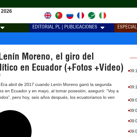
 2026
EDITORIAL PL | PUBLICACIONES
ESPECIA
enín Moreno, el giro del
lítico en Ecuador (+Fotos +Video)
09:
3
) Era abril de 2017 cuando Lenín Moreno ganó la segunda
09:
es en Ecuador y en mayo, al tomar posesión, aseguró: “Voy a
todos”, pero hoy, seis años después, los ecuatorianos lo ven
09:
09:
09:
09: