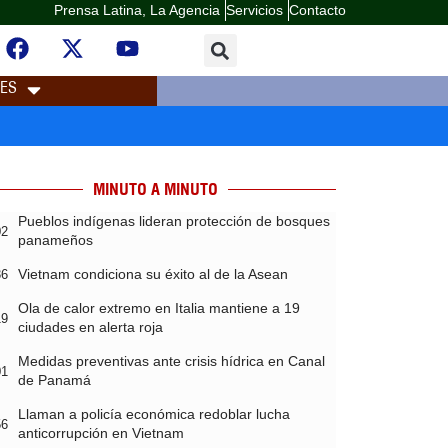
Prensa Latina, La Agencia
Servicios
Contacto
LES
MINUTO A MINUTO
Pueblos indígenas lideran protección de bosques
02
panameños
Vietnam condiciona su éxito al de la Asean
36
Ola de calor extremo en Italia mantiene a 19
19
ciudades en alerta roja
Medidas preventivas ante crisis hídrica en Canal
01
de Panamá
Llaman a policía económica redoblar lucha
56
anticorrupción en Vietnam