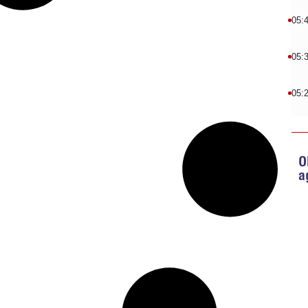
05:
05:
05:
O
a