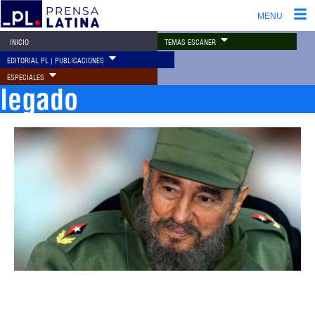
MENU
TEMAS ESCÁNER
INICIO
EDITORIAL PL | PUBLICACIONES
ESPECIALES
legado