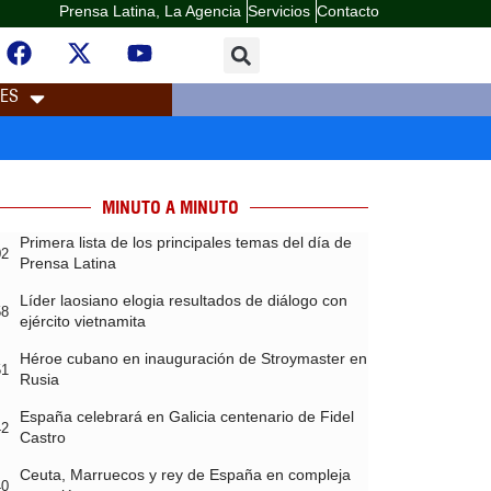
Prensa Latina, La Agencia
Servicios
Contacto
LES
MINUTO A MINUTO
Primera lista de los principales temas del día de
02
Prensa Latina
Líder laosiano elogia resultados de diálogo con
58
ejército vietnamita
Héroe cubano en inauguración de Stroymaster en
51
Rusia
España celebrará en Galicia centenario de Fidel
42
Castro
Ceuta, Marruecos y rey de España en compleja
40