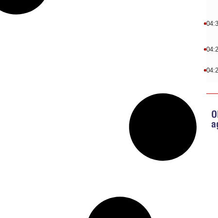
04:
04:
04:
O
a