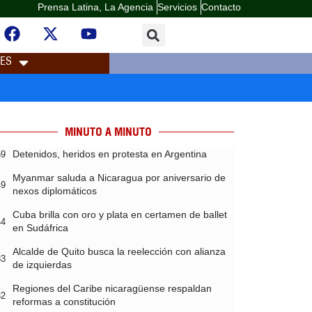
Prensa Latina, La Agencia
Servicios
Contacto
LES
MINUTO A MINUTO
Detenidos, heridos en protesta en Argentina
59
Myanmar saluda a Nicaragua por aniversario de
49
nexos diplomáticos
Cuba brilla con oro y plata en certamen de ballet
44
en Sudáfrica
Alcalde de Quito busca la reelección con alianza
33
de izquierdas
Regiones del Caribe nicaragüense respaldan
32
reformas a constitución