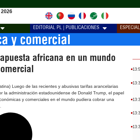
 2026
EDITORIAL PL | PUBLICACIONES
ESPECIA
ca y comercial
 apuesta africana en un mundo
comercial
13:
13:
ina) Luego de las recientes y abusivas tarifas arancelarias
or la administración estadounidense de Donald Trump, el papel
económicas y comerciales en el mundo pudiera cobrar una
13:
.
13:
13: