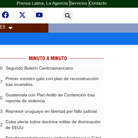
Prensa Latina, La Agencia
Servicios
Contacto
LES
MINUTO A MINUTO
Segundo Boletín Centroamericano
50
Primer ministro galo con plan de reconstrucción
37
tras incendios
Guatemala con Plan Anillo de Contención tras
35
repunte de violencia
Represor uruguayo en libertad por fallo judicial
33
Cuba alerta sobre doctrina militar de dominación
32
de EEUU