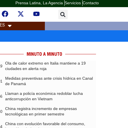
Prensa Latina, La Agencia
Servicios
Contacto
LES
MINUTO A MINUTO
Ola de calor extremo en Italia mantiene a 19
19
ciudades en alerta roja
Medidas preventivas ante crisis hídrica en Canal
01
de Panamá
Llaman a policía económica redoblar lucha
56
anticorrupción en Vietnam
China registra incremento de empresas
40
tecnológicas en primer semestre
China con evolución favorable del consumo,
34