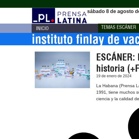
sábado 8 de agosto d
TEMAS ESCÁNER
INICIO
instituto finlay de v
ESCÁNER: I
historia (+
19 de enero de 2024
La Habana (Prensa Lat
1991, tiene muchos su
ciencia y la calidad d