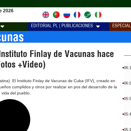
e 2026
EDITORIAL PL | PUBLICACIONES
ESPECIA
acunas
nstituto Finlay de Vacunas hace
Fotos +Video)
06:
ina) El Instituto Finlay de Vacunas de Cuba (IFV), creado en
06:
eños cumplidos y otros por realizar en pos del desarrollo de la
e vida del pueblo.
05:
05:
05: