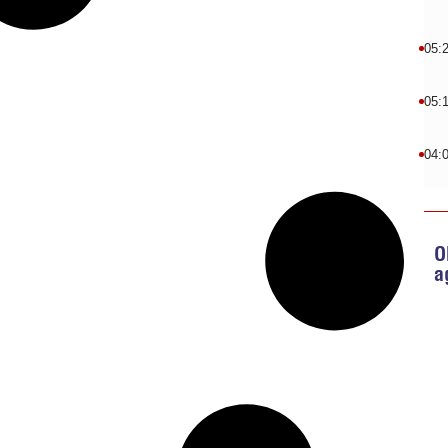
05:
05:
04:
O
a