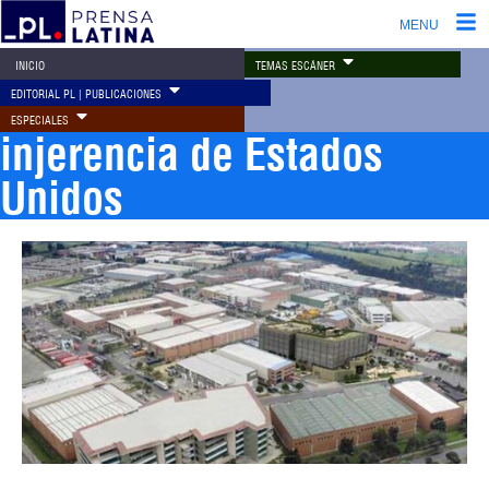
MENU
TEMAS ESCÁNER
INICIO
EDITORIAL PL | PUBLICACIONES
ESPECIALES
injerencia de Estados
Unidos