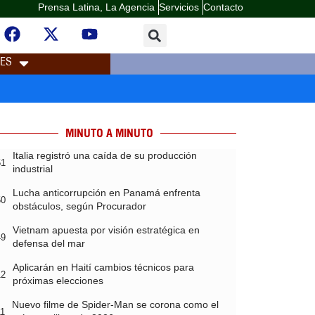
Prensa Latina, La Agencia
Servicios
Contacto
LES
MINUTO A MINUTO
Italia registró una caída de su producción
51
industrial
Lucha anticorrupción en Panamá enfrenta
50
obstáculos, según Procurador
Vietnam apuesta por visión estratégica en
49
defensa del mar
Aplicarán en Haití cambios técnicos para
12
próximas elecciones
Nuevo filme de Spider-Man se corona como el
11