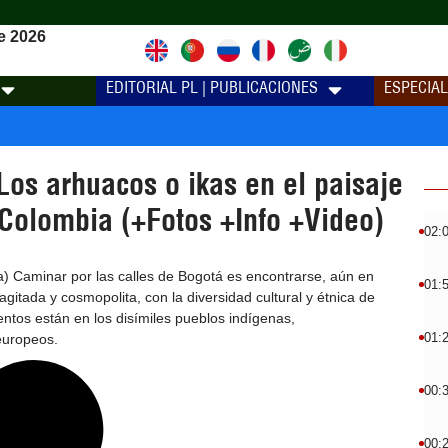
e 2026
EDITORIAL PL | PUBLICACIONES
ESPECIA
os arhuacos o ikas en el paisaje
 Colombia (+Fotos +Info +Video)
02:
) Caminar por las calles de Bogotá es encontrarse, aún en
01:
gitada y cosmopolita, con la diversidad cultural y étnica de
ntos están en los disímiles pueblos indígenas,
01:
europeos.
00:
00: