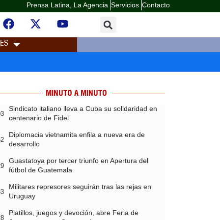
Prensa Latina, La Agencia
Servicios
Contacto
LES
MINUTO A MINUTO
Sindicato italiano lleva a Cuba su solidaridad en
03
centenario de Fidel
Diplomacia vietnamita enfila a nueva era de
52
desarrollo
Guastatoya por tercer triunfo en Apertura del
29
fútbol de Guatemala
Militares represores seguirán tras las rejas en
33
Uruguay
Platillos, juegos y devoción, abre Feria de
28