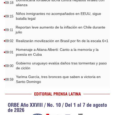
Dominicana fortalece lucha contra hepatitis virales con
09:18
alianza
Niños inmigrantes no acompañados en EEUU, sigue
09:15
batalla legal
Reportan leve aumento de la inflación en Chile durante
09:11
julio
Realizarán movilización en Brasil por fin de la escala 6×1
09:02
Homenaje a Aitana Alberti: Canto a la memoria y la
09:01
poesía en Cuba
Gobierno uruguayo evalúa daños tras tormentas y paso
09:00
de ciclón
Yarima García, tres bronces que saben a victoria en
08:59
Santo Domingo
EDITORIAL PRENSA LATINA
ORBE Año XXVIII / No. 10 / Del 1 al 7 de agosto
de 2026