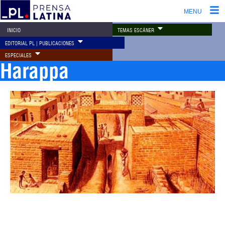
MENU
TEMAS ESCÁNER
INICIO
EDITORIAL PL | PUBLICACIONES
ESPECIALES
Harappa