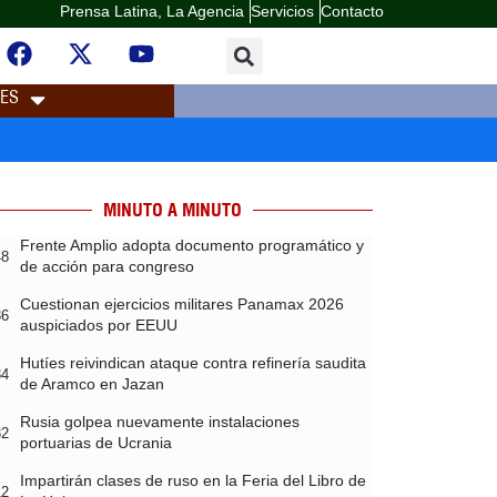
Prensa Latina, La Agencia
Servicios
Contacto
LES
MINUTO A MINUTO
Frente Amplio adopta documento programático y
48
de acción para congreso
Cuestionan ejercicios militares Panamax 2026
36
auspiciados por EEUU
Hutíes reivindican ataque contra refinería saudita
34
de Aramco en Jazan
Rusia golpea nuevamente instalaciones
32
portuarias de Ucrania
Impartirán clases de ruso en la Feria del Libro de
12