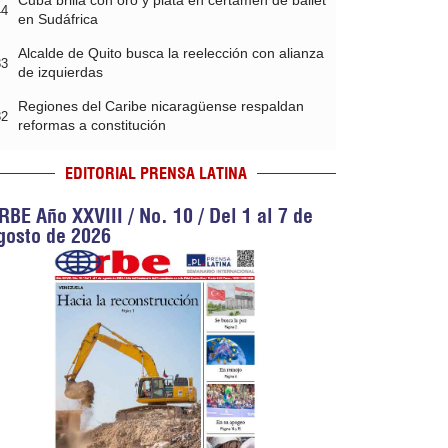
Cuba brilla con oro y plata en certamen de ballet
44
en Sudáfrica
Alcalde de Quito busca la reelección con alianza
33
de izquierdas
Regiones del Caribe nicaragüense respaldan
32
reformas a constitución
EDITORIAL PRENSA LATINA
RBE Año XXVIII / No. 10 / Del 1 al 7 de
gosto de 2026