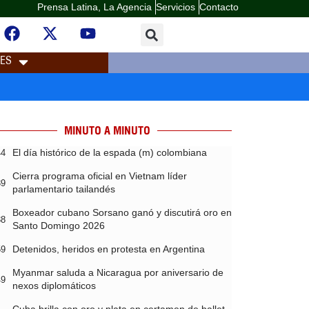
Prensa Latina, La Agencia
Servicios
Contacto
LES
MINUTO A MINUTO
El día histórico de la espada (m) colombiana
44
Cierra programa oficial en Vietnam líder
39
parlamentario tailandés
Boxeador cubano Sorsano ganó y discutirá oro en
38
Santo Domingo 2026
Detenidos, heridos en protesta en Argentina
59
Myanmar saluda a Nicaragua por aniversario de
49
nexos diplomáticos