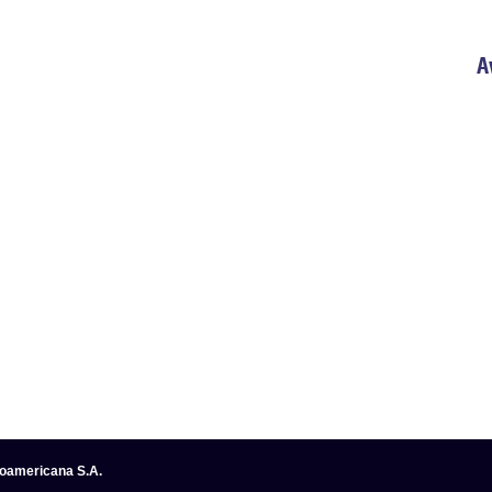
A
noamericana S.A.