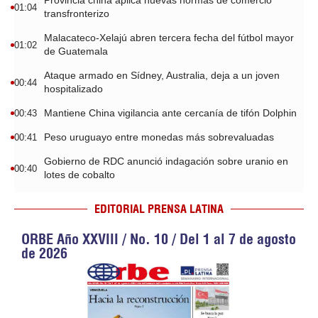
Provincia china aplica nuevas normas de comercio
01:04
transfronterizo
Malacateco-Xelajú abren tercera fecha del fútbol mayor
01:02
de Guatemala
Ataque armado en Sídney, Australia, deja a un joven
00:44
hospitalizado
Mantiene China vigilancia ante cercanía de tifón Dolphin
00:43
Peso uruguayo entre monedas más sobrevaluadas
00:41
Gobierno de RDC anunció indagación sobre uranio en
00:40
lotes de cobalto
EDITORIAL PRENSA LATINA
ORBE Año XXVIII / No. 10 / Del 1 al 7 de agosto
de 2026