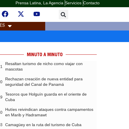
Prensa Latina, La Agencia
Servicios
Contacto
LES
MINUTO A MINUTO
Resaltan turismo de nicho como viajar con
21
mascotas
Rechazan creación de nueva entidad para
20
seguridad del Canal de Panamá
Tesoros que Holguín guarda en el oriente de
19
Cuba
Hutíes reivindican ataques contra campamentos
10
en Marib y Hadramawt
Camagüey en la ruta del turismo de Cuba
03