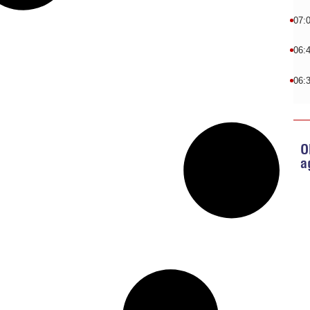
07:
06:
06:
O
a