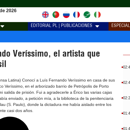
de 2026
EDITORIAL PL | PUBLICACIONES
ESPECIA
do Veríssimo, el artista que
il
02:
rensa Latina) Conocí a Luís Fernando Veríssimo en casa de sus
02:
co Veríssimo, en el arborizado barrio de Petrópolis de Porto
i salida de prisión. Fui a agradecerle a Érico las varias cajas
02:
abía enviado, a petición mía, a la biblioteca de la penitenciaria
au (S. Paulo), donde la dictadura me había aislado entre los
te casi dos años.
01:
01: