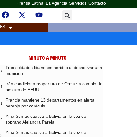
Prensa Latina, La Agencia
Servicios
Contacto
LES
MINUTO A MINUTO
Tres soldados libaneses heridos al desactivar una
47
munición
Irán condiciona reapertura de Ormuz a cambio de
41
postura de EEUU
Francia mantiene 13 departamentos en alerta
21
naranja por canícula
Yma Súmac cautiva a Bolivia en la voz de
44
soprano Alejandra Pareja
Yma Súmac cautiva a Bolivia en la voz de
43