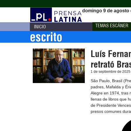
domingo 9 de agosto 
TEMAS ESCÁNER
INICIO
escrito
Luís Fernan
retrató Bras
1 de septiembre de 2025
São Paulo, Brasil (P
padres, Mafalda y Éri
Alegre en 1974, tras m
llenas de libros que h
de Presidente Vencesl
presos comunes duran