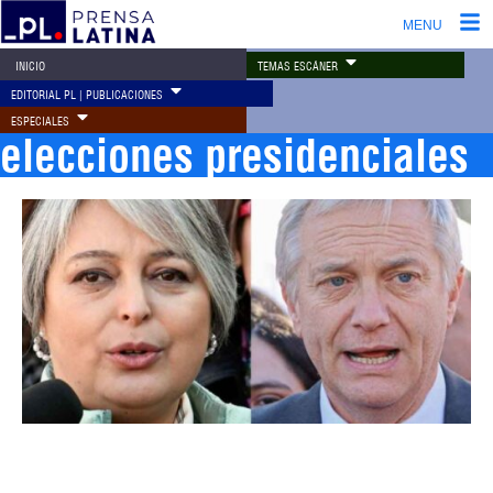
MENU
TEMAS ESCÁNER
INICIO
EDITORIAL PL | PUBLICACIONES
ESPECIALES
elecciones presidenciales