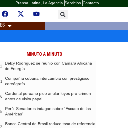
Prensa Latina, La Agencia
Servicios
Contacto
LES
MINUTO A MINUTO
Delcy Rodríguez se reunió con Cámara Africana
11
de Energía
Compañía cubana intercambia con prestigioso
51
coreógrafo
Cardenal peruano pide anular leyes pro-crimen
46
antes de visita papal
Perú: Senadores indagan sobre “Escudo de las
05
Américas”
Banco Central de Brasil reduce tasa de referencia
02