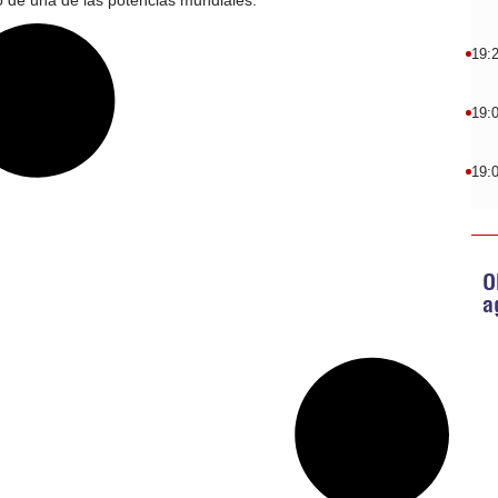
so de una de las potencias mundiales.
19:
19:
19:
O
a