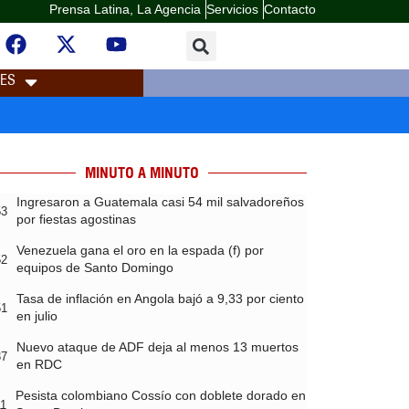
Prensa Latina, La Agencia
Servicios
Contacto
LES
MINUTO A MINUTO
Ingresaron a Guatemala casi 54 mil salvadoreños
53
por fiestas agostinas
Venezuela gana el oro en la espada (f) por
52
equipos de Santo Domingo
Tasa de inflación en Angola bajó a 9,33 por ciento
51
en julio
Nuevo ataque de ADF deja al menos 13 muertos
37
en RDC
Pesista colombiano Cossío con doblete dorado en
11