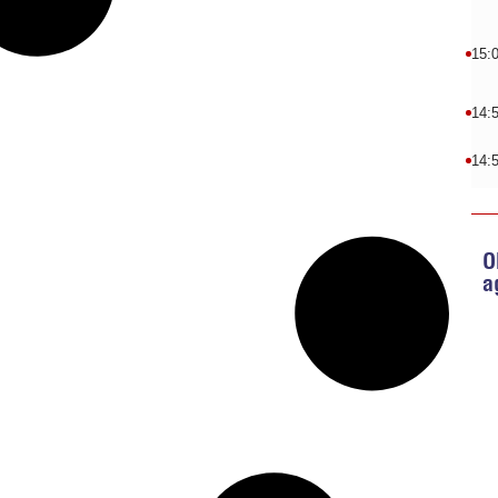
15:
14:
14:
O
a