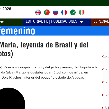
e 2026
EDITORIAL PL | PUBLICACIONES
ESPECIA
 femenino
arta, leyenda de Brasil y del
tos)
15:
a) Pese a su exiguo cuerpo y delgadas piernas, de chiquilla a la
15:
 da Silva (Marta) le gustaba jugar fútbol con los niños, en
o Dois Riachos, interior del pequeño estado de Alagoas
15:
15:
15: