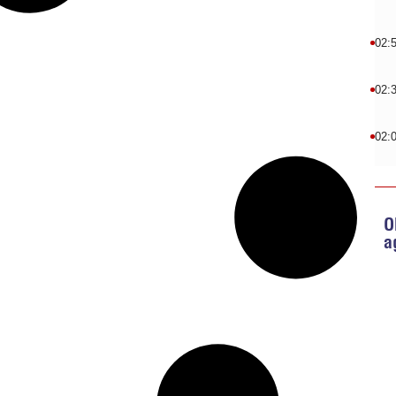
02:
02:
02:
O
a