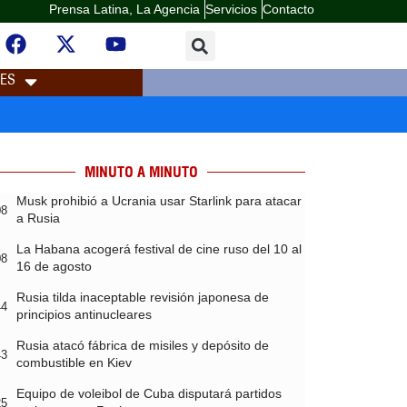
Prensa Latina, La Agencia
Servicios
Contacto
LES
MINUTO A MINUTO
Musk prohibió a Ucrania usar Starlink para atacar
08
a Rusia
La Habana acogerá festival de cine ruso del 10 al
08
16 de agosto
Rusia tilda inaceptable revisión japonesa de
44
principios antinucleares
Rusia atacó fábrica de misiles y depósito de
43
combustible en Kiev
Equipo de voleibol de Cuba disputará partidos
25