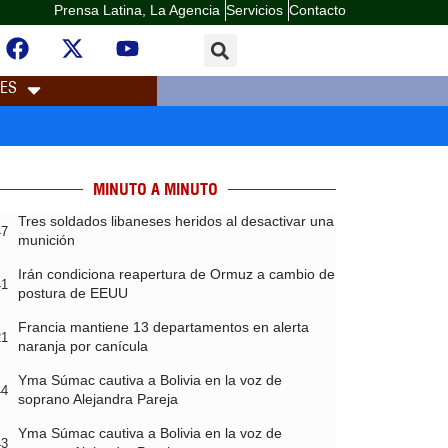
Prensa Latina, La Agencia
Servicios
Contacto
LES
MINUTO A MINUTO
Tres soldados libaneses heridos al desactivar una
47
munición
Irán condiciona reapertura de Ormuz a cambio de
41
postura de EEUU
Francia mantiene 13 departamentos en alerta
21
naranja por canícula
Yma Súmac cautiva a Bolivia en la voz de
44
soprano Alejandra Pareja
Yma Súmac cautiva a Bolivia en la voz de
43