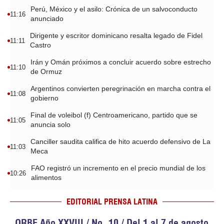
Perú, México y el asilo: Crónica de un salvoconducto
11:16
anunciado
Dirigente y escritor dominicano resalta legado de Fidel
11:11
Castro
Irán y Omán próximos a concluir acuerdo sobre estrecho
11:10
de Ormuz
Argentinos convierten peregrinación en marcha contra el
11:08
gobierno
Final de voleibol (f) Centroamericano, partido que se
11:05
anuncia solo
Canciller saudita califica de hito acuerdo defensivo de La
11:03
Meca
FAO registró un incremento en el precio mundial de los
10:26
alimentos
EDITORIAL PRENSA LATINA
ORBE Año XXVIII / No. 10 / Del 1 al 7 de agosto