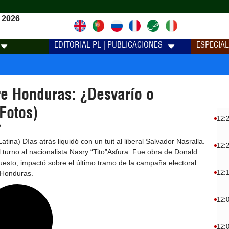
 2026
EDITORIAL PL | PUBLICACIONES
ESPECIA
e Honduras: ¿Desvarío o
Fotos)
12:
5
tina) Días atrás liquidó con un tuit al liberal Salvador Nasralla.
12:
l turno al nacionalista Nasry “Tito”Asfura. Fue obra de Donald
esto, impactó sobre el último tramo de la campaña electoral
12:
 Honduras.
12:
12: