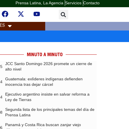
Prensa Latina, La Agencia
Servicios
Contacto
LES
MINUTO A MINUTO
JCC Santo Domingo 2026 promete un cierre de
25
alto nivel
Guatemala: exlíderes indígenas defienden
24
inocencia tras dejar cárcel
Ejecutivo argentino insiste en salvar reforma a
14
Ley de Tierras
Segunda lista de los principales temas del día de
08
Prensa Latina
Panamá y Costa Rica buscan zanjar viejo
06