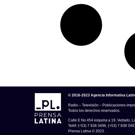
© 2016-2023 Agencia Informativa Lati
Radio – Televisión – Publicaciones impre
Todos los derechos reservados.
Calle E No.454 esquina a 19, Vedado, 
Teléf: (+53) 7 838 3496, (+53) 7 838 349
Prensa Latina © 2023 .