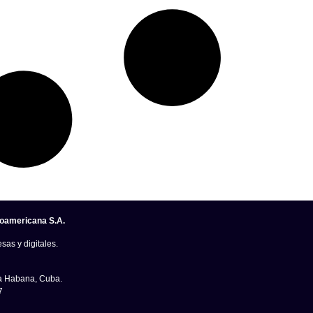
noamericana S.A.
sas y digitales.
La Habana, Cuba.
7