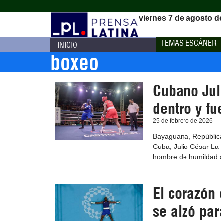
viernes 7 de agosto d
TEMAS ESCÁNER
INICIO
boxeo
Cubano Jul
dentro y fu
25 de febrero de 2026
Bayaguana, República
Cuba, Julio César La C
hombre de humildad ab
El corazón 
se alzó pa