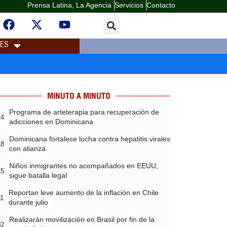
Prensa Latina, La Agencia
Servicios
Contacto
LES
MINUTO A MINUTO
Programa de arteterapia para recuperación de
24
adicciones en Dominicana
Dominicana fortalece lucha contra hepatitis virales
18
con alianza
Niños inmigrantes no acompañados en EEUU,
15
sigue batalla legal
Reportan leve aumento de la inflación en Chile
11
durante julio
Realizarán movilización en Brasil por fin de la
02