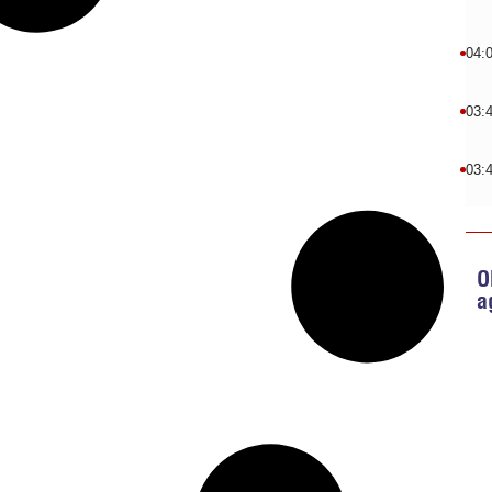
04:
03:
03:
O
a