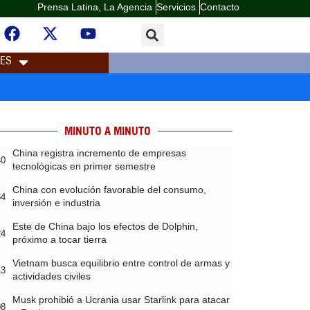
Prensa Latina, La Agencia
Servicios
Contacto
LES
MINUTO A MINUTO
China registra incremento de empresas
40
tecnológicas en primer semestre
China con evolución favorable del consumo,
34
inversión e industria
Este de China bajo los efectos de Dolphin,
24
próximo a tocar tierra
Vietnam busca equilibrio entre control de armas y
13
actividades civiles
Musk prohibió a Ucrania usar Starlink para atacar
08