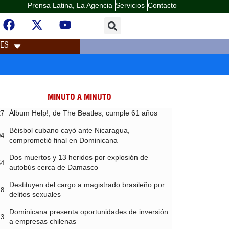
Prensa Latina, La Agencia
Servicios
Contacto
LES
MINUTO A MINUTO
Álbum Help!, de The Beatles, cumple 61 años
27
Béisbol cubano cayó ante Nicaragua,
04
comprometió final en Dominicana
Dos muertos y 13 heridos por explosión de
54
autobús cerca de Damasco
Destituyen del cargo a magistrado brasileño por
48
delitos sexuales
Dominicana presenta oportunidades de inversión
43
a empresas chilenas