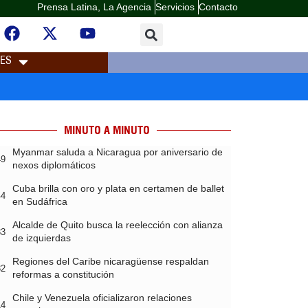
Prensa Latina, La Agencia
Servicios
Contacto
LES
MINUTO A MINUTO
Myanmar saluda a Nicaragua por aniversario de
49
nexos diplomáticos
Cuba brilla con oro y plata en certamen de ballet
44
en Sudáfrica
Alcalde de Quito busca la reelección con alianza
33
de izquierdas
Regiones del Caribe nicaragüense respaldan
32
reformas a constitución
Chile y Venezuela oficializaron relaciones
14